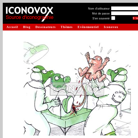
Nom d'utilisateur
Mot de passe
S'en souvenir
Accueil
Blog
Dessinateurs
Thèmes
Evénementiel
Iconovox