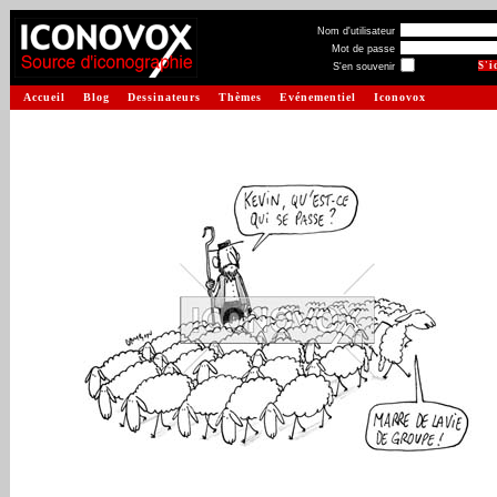
Nom d'utilisateur
Mot de passe
S'en souvenir
Accueil
Blog
Dessinateurs
Thèmes
Evénementiel
Iconovox