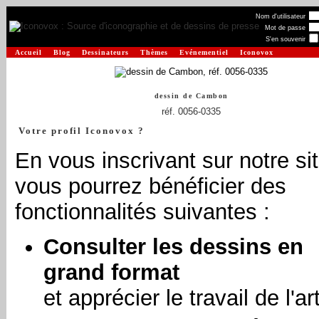
Nom d'utilisateur
Mot de passe
S'en souvenir
Accueil
Blog
Dessinateurs
Thèmes
Evénementiel
Iconovox
dessin de
Cambon
réf. 0056-0335
Votre profil Iconovox ?
En vous inscrivant sur notre sit
vous pourrez bénéficier des
fonctionnalités suivantes :
Consulter les dessins en
grand format
et apprécier le travail de l'art