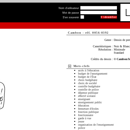
Nom d'utilisateur
Mot de passe
S'en souvenir
Cambon
-
réf. 0056-0392
Genre :
Dessin de pre
Caractéristiques :
Noir & Blanc,
Résolution :
Minimale
Standard
Crédits du dessin :
© Cambon/I
Mots-clefs
accès à l'éducation
budget de l'enseignement
budget de l'État
choix budgétaire
choix de société
contrôle budgétaire
contrôle de police
dépense publique
effectif scolaire
enseignant
enseignement public
éducation
fermeture d'écoles
fonction publique
fonctionnaire
garde à vue
jeune
organisation de l'enseignement
police