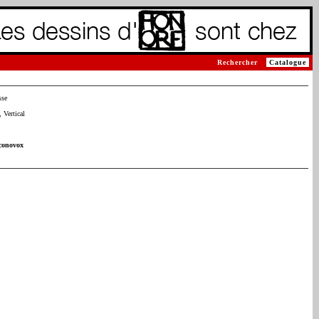
Rechercher
Catalogue
sse
 Vertical
conovox