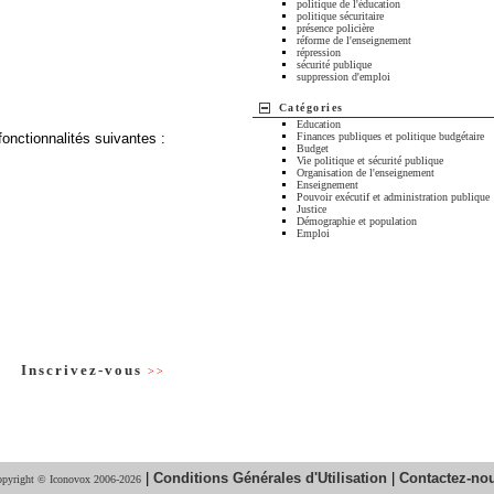
politique de l'éducation
politique sécuritaire
présence policière
réforme de l'enseignement
répression
sécurité publique
suppression d'emploi
Catégories
Education
fonctionnalités suivantes :
Finances publiques et politique budgétaire
Budget
Vie politique et sécurité publique
Organisation de l'enseignement
Enseignement
Pouvoir exécutif et administration publique
Justice
Démographie et population
Emploi
Inscrivez-vous
>>
|
Conditions Générales d'Utilisation
|
Contactez-no
pyright © Iconovox 2006-2026