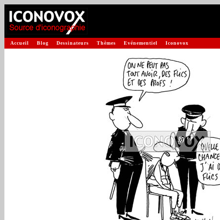
Accueil
Blog
Dessinateurs
Thèmes
Evénementiel
Iconovox