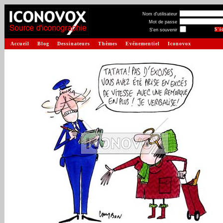
Nom d'utilisateur
Mot de passe
S'en souvenir
Accueil
Blog
Dessinateurs
Thèmes
Evénementiel
Iconovox