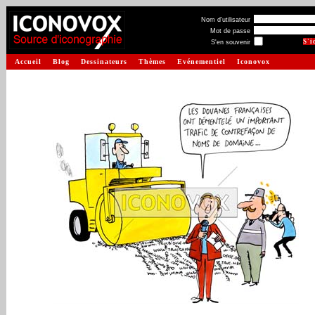
Nom d'utilisateur
Mot de passe
S'en souvenir
Accueil
Blog
Dessinateurs
Thèmes
Evénementiel
Iconovox