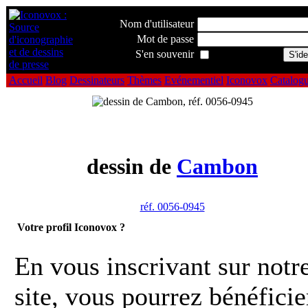
Nom d'utilisateur
Mot de passe
S'en souvenir
Accueil
Blog
Dessinateurs
Thèmes
Evénementiel
Iconovox
Catalog
dessin de
Cambon
réf. 0056-0945
Votre profil Iconovox ?
En vous inscrivant sur notr
site, vous pourrez bénéficie