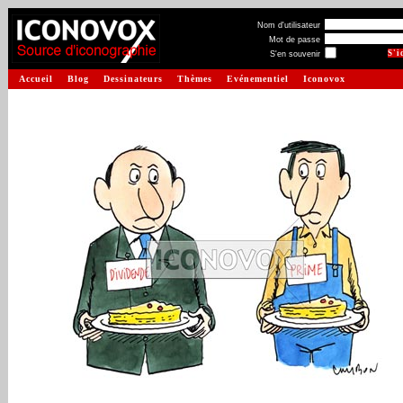
Nom d'utilisateur
Mot de passe
S'en souvenir
Accueil
Blog
Dessinateurs
Thèmes
Evénementiel
Iconovox