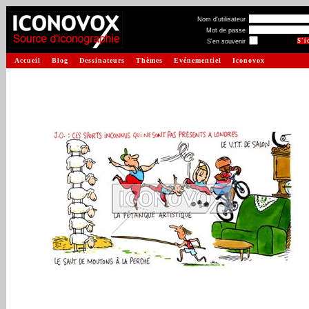
Nom d'utilisateur
Mot de passe
S'en souvenir
Accueil
Blog
Dessinateurs
Thèmes
Evénementiel
Iconovox