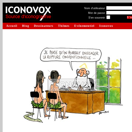
Nom d'utilisateur
Mot de passe
S'en souvenir
Accueil
Blog
Dessinateurs
Thèmes
Evénementiel
Iconovox