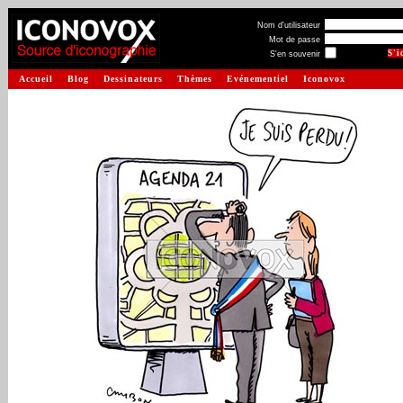
Nom d'utilisateur
Mot de passe
S'en souvenir
Accueil
Blog
Dessinateurs
Thèmes
Evénementiel
Iconovox