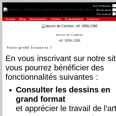
Nom d'utilisateur
Mot de passe
S'en souvenir
Accueil
Blog
Dessinateurs
Thèmes
Evénementiel
Iconovox
dessin de
Cambon
réf. 0056-1386
Votre profil Iconovox ?
En vous inscrivant sur notre sit
vous pourrez bénéficier des
fonctionnalités suivantes :
Consulter les dessins en
grand format
et apprécier le travail de l'art