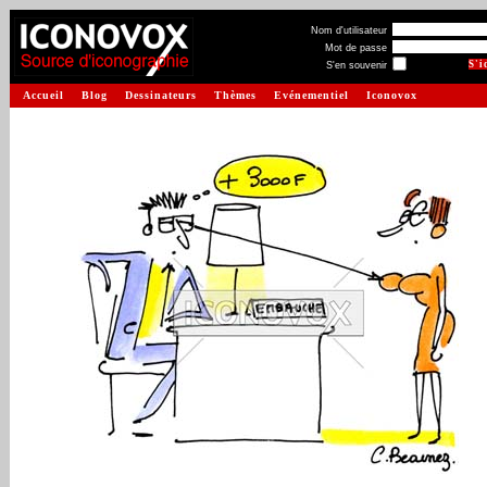
Nom d'utilisateur
Mot de passe
S'en souvenir
Accueil
Blog
Dessinateurs
Thèmes
Evénementiel
Iconovox