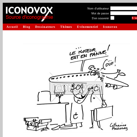
Nom d'utilisateur
Mot de passe
S'en souvenir
Accueil
Blog
Dessinateurs
Thèmes
Evénementiel
Iconovox