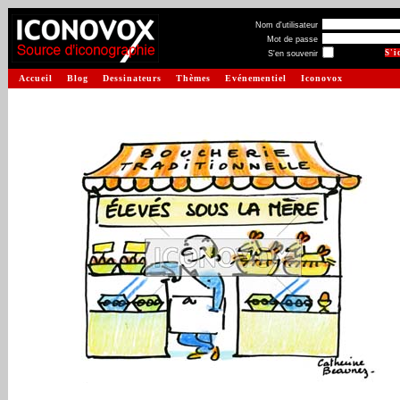
Nom d'utilisateur
Mot de passe
S'en souvenir
Accueil
Blog
Dessinateurs
Thèmes
Evénementiel
Iconovox