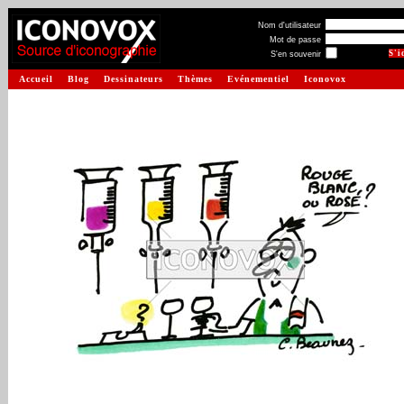
Nom d'utilisateur
Mot de passe
S'en souvenir
Accueil
Blog
Dessinateurs
Thèmes
Evénementiel
Iconovox