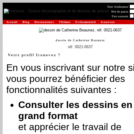
Nom d'utilisateur
Mot de passe
S'en souvenir
Accueil
Blog
Dessinateurs
Thèmes
Evénementiel
Iconovox
dessin de
Catherine Beaunez
réf. 0021-0637
Votre profil Iconovox ?
En vous inscrivant sur notre si
vous pourrez bénéficier des
fonctionnalités suivantes :
Consulter les dessins en
grand format
et apprécier le travail de