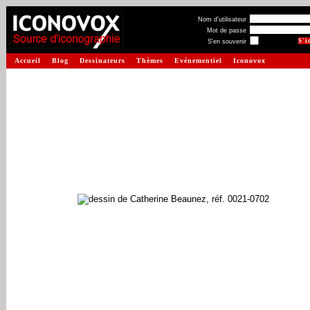
Nom d'utilisateur
Mot de passe
S'en souvenir
Accueil
Blog
Dessinateurs
Thèmes
Evénementiel
Iconovox