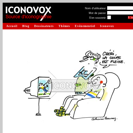
Nom d'utilisateur
Mot de passe
S'en souvenir
Accueil
Blog
Dessinateurs
Thèmes
Evénementiel
Iconovox