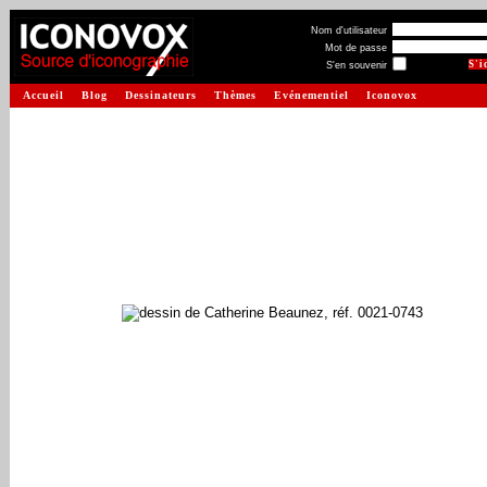
Nom d'utilisateur
Mot de passe
S'en souvenir
Accueil
Blog
Dessinateurs
Thèmes
Evénementiel
Iconovox