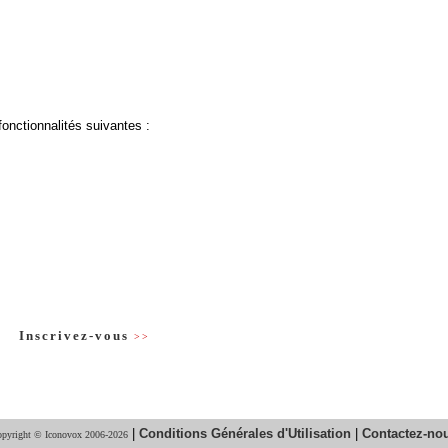
fonctionnalités suivantes :
Inscrivez-vous
>>
|
Conditions Générales d'Utilisation
|
Contactez-no
pyright © Iconovox 2006-2026