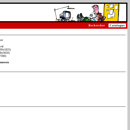
Rechercher
Catalogue
sse
cal
39x1825)
78x3650)
7300)
conovox
l