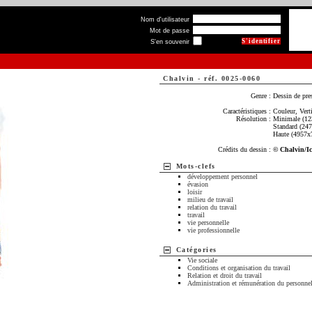
Nom d'utilisateur
Mot de passe
S'en souvenir
Chalvin
-
réf. 0025-0060
Genre :
Dessin de pre
Caractéristiques :
Couleur, Verti
Résolution :
Minimale (12
Standard (24
Haute (4957x
Crédits du dessin :
© Chalvin/I
Mots-clefs
développement personnel
évasion
loisir
milieu de travail
relation du travail
travail
vie personnelle
vie professionnelle
Catégories
Vie sociale
Conditions et organisation du travail
Relation et droit du travail
Administration et rémunération du personne