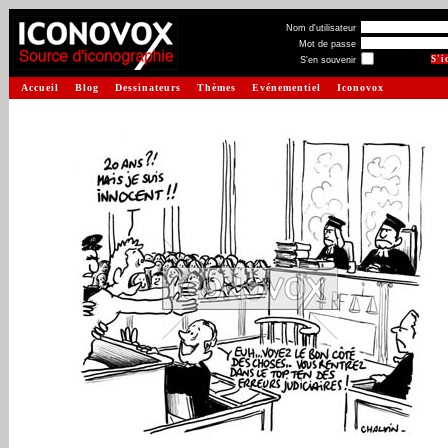
Nom d'utilisateur
Mot de passe
S'en souvenir
Accueil
Blog
Dessinateurs
Thèmes
Evénementiel
Iconovox