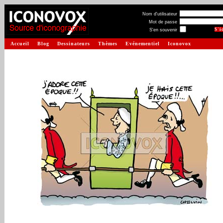
Nom d'utilisateur
Mot de passe
S'en souvenir
Accueil
Blog
Dessinateurs
Thèmes
Evénementiel
Iconovox