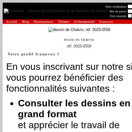
Nom d'utilisateur
Mot de passe
S'en souvenir
Accueil
Blog
Dessinateurs
Thèmes
Evénementiel
Iconovox
dessin de
Chalvin
réf. 0025-0558
Votre profil Iconovox ?
En vous inscrivant sur notre si
vous pourrez bénéficier des
fonctionnalités suivantes :
Consulter les dessins en
grand format
et apprécier le travail de