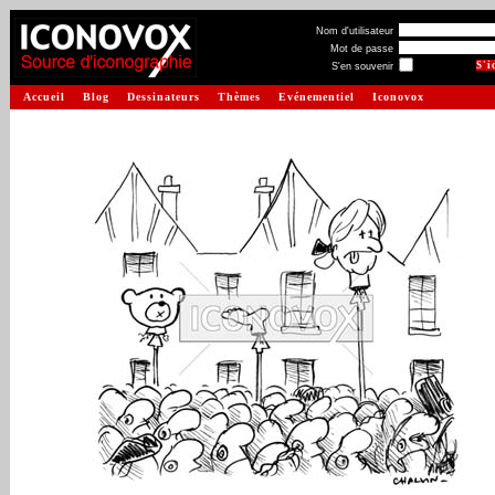
Nom d'utilisateur
Mot de passe
S'en souvenir
Accueil
Blog
Dessinateurs
Thèmes
Evénementiel
Iconovox