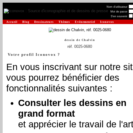
Nom d'utilisateur
Mot de passe
S'en souvenir
Accueil
Blog
Dessinateurs
Thèmes
Evénementiel
Iconovox
dessin de
Chalvin
réf. 0025-0680
Votre profil Iconovox ?
En vous inscrivant sur notre sit
vous pourrez bénéficier des
fonctionnalités suivantes :
Consulter les dessins en
grand format
et apprécier le travail de l'art