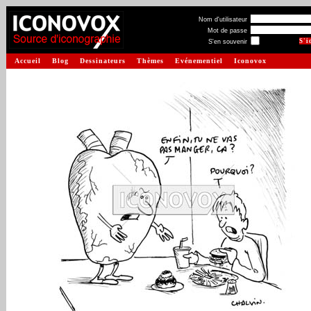
Nom d'utilisateur
Mot de passe
S'en souvenir
Accueil
Blog
Dessinateurs
Thèmes
Evénementiel
Iconovox