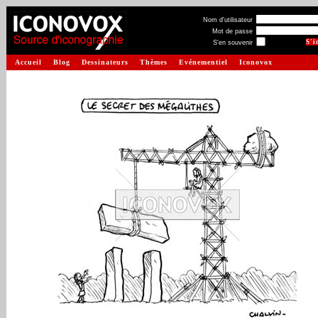
Nom d'utilisateur
Mot de passe
S'en souvenir
Accueil
Blog
Dessinateurs
Thèmes
Evénementiel
Iconovox