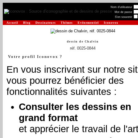
Nom d'utilisateur
Mot de passe
S'en souvenir
Accueil
Blog
Dessinateurs
Thèmes
Evénementiel
Iconovox
dessin de
Chalvin
réf. 0025-0844
Votre profil Iconovox ?
En vous inscrivant sur notre sit
vous pourrez bénéficier des
fonctionnalités suivantes :
Consulter les dessins en
grand format
et apprécier le travail de l'art