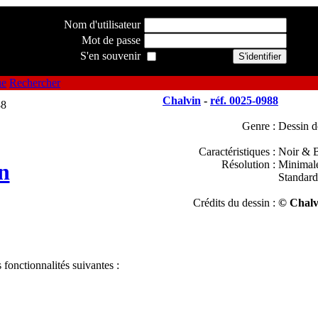
Nom d'utilisateur
Mot de passe
S'en souvenir
ue
Rechercher
Chalvin
-
réf. 0025-0988
Genre :
Dessin d
Caractéristiques :
Noir & B
Résolution :
Minimal
n
Standard
Crédits du dessin :
© Chalv
 fonctionnalités suivantes :