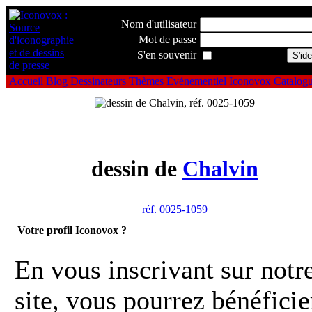
Nom d'utilisateur
Mot de passe
S'en souvenir
Accueil
Blog
Dessinateurs
Thèmes
Evénementiel
Iconovox
Catalog
dessin de
Chalvin
réf. 0025-1059
Votre profil Iconovox ?
En vous inscrivant sur notr
site, vous pourrez bénéficie