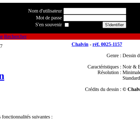
Nom d'utilisateur
Mot de passe
S'en souvenir
ue
Rechercher
Chalvin
-
réf. 0025-1157
Genre :
Dessin d
Caractéristiques :
Noir & B
Résolution :
Minimal
n
Standard
Crédits du dessin :
© Chalv
 fonctionnalités suivantes :