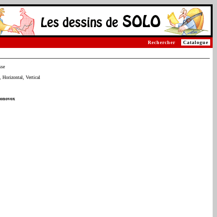
Rechercher
Catalogue
sse
 Horizontal, Vertical
conovox