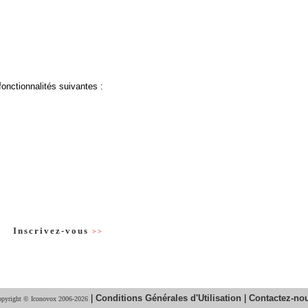
fonctionnalités suivantes :
Inscrivez-vous
>>
|
Conditions Générales d'Utilisation
|
Contactez-no
pyright © Iconovox 2006-2026