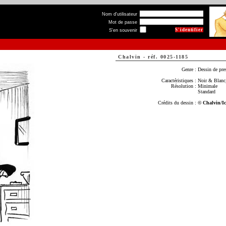
Nom d'utilisateur
Mot de passe
S'en souvenir
Chalvin
-
réf. 0025-1185
Genre :
Dessin de pre
Caractéristiques :
Noir & Blanc,
Résolution :
Minimale
Standard
Crédits du dessin :
© Chalvin/I