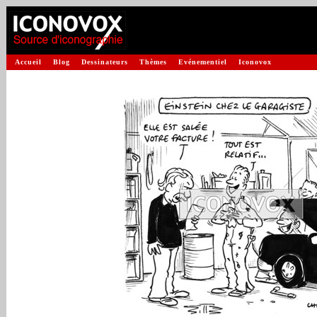
Accueil
Blog
Dessinateurs
Thèmes
Evénementiel
Iconovox