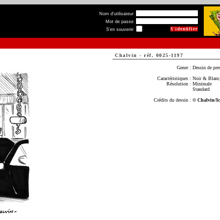
Nom d'utilisateur
Mot de passe
S'en souvenir
Chalvin
-
réf. 0025-1197
Genre :
Dessin de pre
Caractéristiques :
Noir & Blanc,
Résolution :
Minimale
Standard
Crédits du dessin :
© Chalvin/I