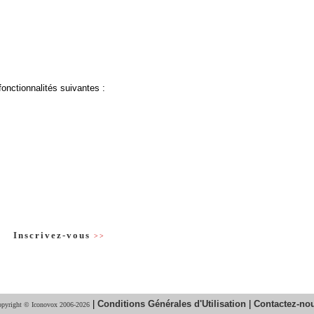
fonctionnalités suivantes :
Inscrivez-vous
>>
|
Conditions Générales d'Utilisation
|
Contactez-no
pyright © Iconovox 2006-2026