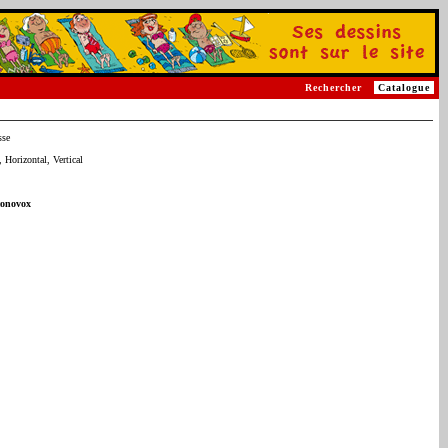
Rechercher
Catalogue
sse
 Horizontal, Vertical
conovox