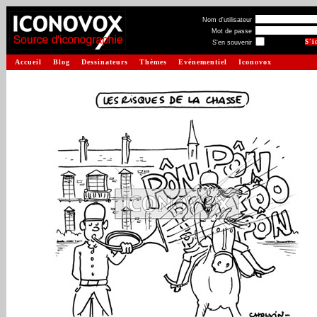
Nom d'utilisateur
Mot de passe
S'en souvenir
Accueil
Blog
Dessinateurs
Thèmes
Evénementiel
Iconovox