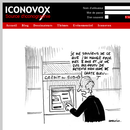
Nom d'utilisateur
Mot de passe
S'en souvenir
Accueil
Blog
Dessinateurs
Thèmes
Evénementiel
Iconovox