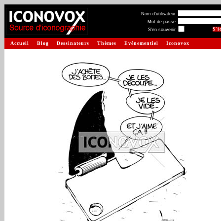
Nom d'utilisateur
Mot de passe
S'en souvenir
Accueil
Blog
Dessinateurs
Thèmes
Evénementiel
Iconovox