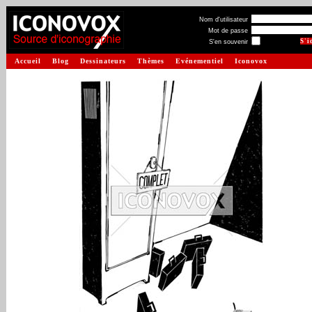
Nom d'utilisateur
Mot de passe
S'en souvenir
Accueil
Blog
Dessinateurs
Thèmes
Evénementiel
Iconovox