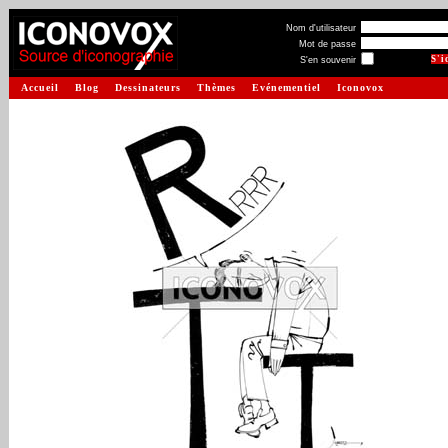
Nom d'utilisateur
Mot de passe
S'en souvenir
Accueil
Blog
Dessinateurs
Thèmes
Evénementiel
Iconovox