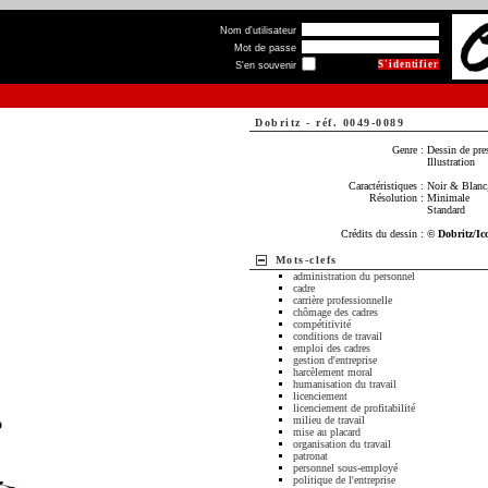
Nom d'utilisateur
Mot de passe
S'en souvenir
Dobritz
-
réf. 0049-0089
Genre :
Dessin de pre
Illustration
Caractéristiques :
Noir & Blanc,
Résolution :
Minimale
Standard
Crédits du dessin :
© Dobritz/Ic
Mots-clefs
administration du personnel
cadre
carrière professionnelle
chômage des cadres
compétitivité
conditions de travail
emploi des cadres
gestion d'entreprise
harcèlement moral
humanisation du travail
licenciement
licenciement de profitabilité
milieu de travail
mise au placard
organisation du travail
patronat
personnel sous-employé
politique de l'entreprise