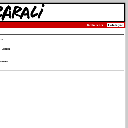
Rechercher
Catalogue
sse
 Vertical
onovox