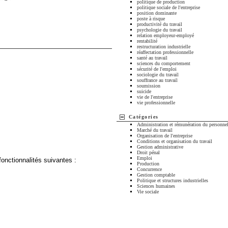
politique de production
politique sociale de l'entreprise
position dominante
poste à risque
productivité du travail
psychologie du travail
relation employeur-employé
rentabilité
restructuration industrielle
réaffectation professionnelle
santé au travail
sciences du comportement
sécurité de l'emploi
sociologie du travail
souffrance au travail
soumission
suicide
vie de l'entreprise
vie professionnelle
Catégories
Administration et rémunération du personne
Marché du travail
Organisation de l'entreprise
Conditions et organisation du travail
Gestion administrative
Droit pénal
Emploi
fonctionnalités suivantes :
Production
Concurrence
Gestion comptable
Politique et structures industrielles
Sciences humaines
Vie sociale