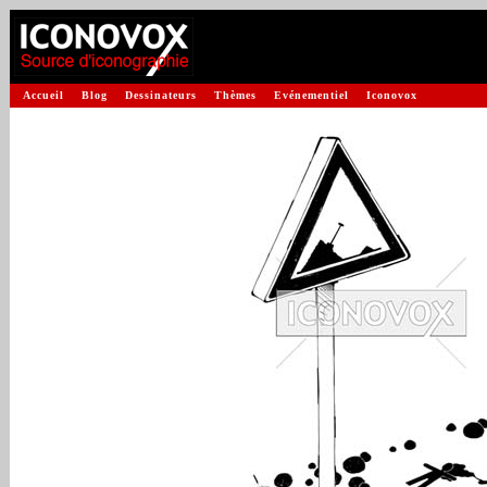
Accueil
Blog
Dessinateurs
Thèmes
Evénementiel
Iconovox