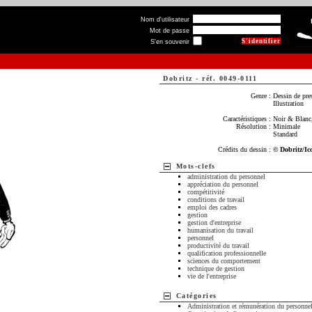
Nom d'utilisateur
Mot de passe
S'en souvenir
Dobritz
-
réf. 0049-0111
Genre :
Dessin de pre
Illustration
Caractéristiques :
Noir & Blanc,
Résolution :
Minimale
Standard
Crédits du dessin :
© Dobritz/Ic
Mots-clefs
administration du personnel
appréciation du personnel
compétitivité
conditions de travail
emploi des cadres
gestion
gestion d'entreprise
humanisation du travail
personnel
productivité du travail
qualification professionnelle
sciences du comportement
technique de gestion
vie de l'entreprise
Catégories
Administration et rémunération du personne