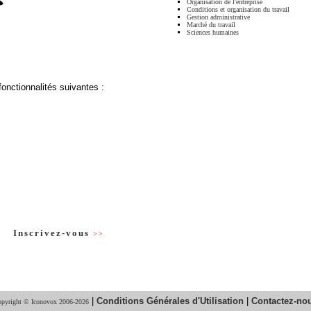
Organisation de l'entreprise
Conditions et organisation du travail
Gestion administrative
Marché du travail
Sciences humaines
fonctionnalités suivantes :
Inscrivez-vous
>>
|
Conditions Générales d'Utilisation
|
Contactez-no
pyright © Iconovox 2006-2026