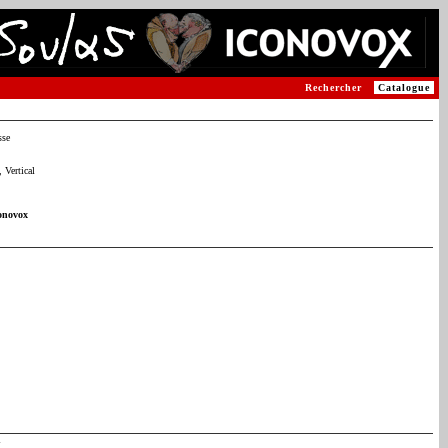
Rechercher
Catalogue
sse
 Vertical
onovox
l