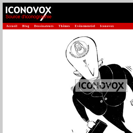
Accueil
Blog
Dessinateurs
Thèmes
Evénementiel
Iconovox