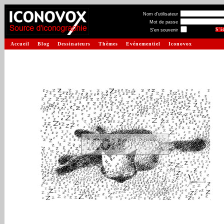
Nom d'utilisateur
Mot de passe
S'en souvenir
Accueil
Blog
Dessinateurs
Thèmes
Evénementiel
Iconovox