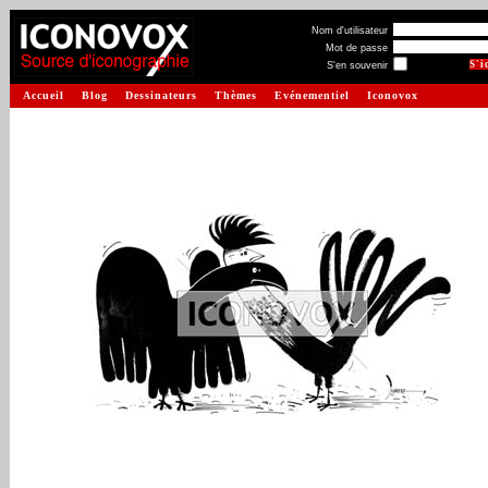
Nom d'utilisateur
Mot de passe
S'en souvenir
Accueil
Blog
Dessinateurs
Thèmes
Evénementiel
Iconovox