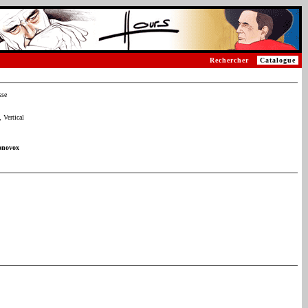
Rechercher
Catalogue
sse
 Vertical
onovox