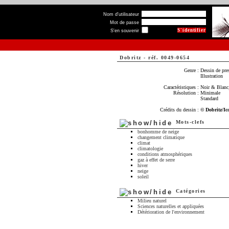
Nom d'utilisateur
Mot de passe
S'en souvenir
Dobritz
-
réf. 0049-0654
Genre :
Dessin de pre
Illustration
Caractéristiques :
Noir & Blanc,
Résolution :
Minimale
Standard
Crédits du dessin :
© Dobritz/Ic
Mots-clefs
bonhomme de neige
changement climatique
climat
climatologie
conditions atmosphériques
gaz à effet de serre
hiver
neige
soleil
Catégories
Milieu naturel
Sciences naturelles et appliquées
Détérioration de l'environnement