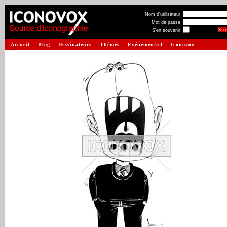
Nom d'utilisateur
Mot de passe
S'en souvenir
Accueil
Blog
Dessinateurs
Thèmes
Evénementiel
Iconovox