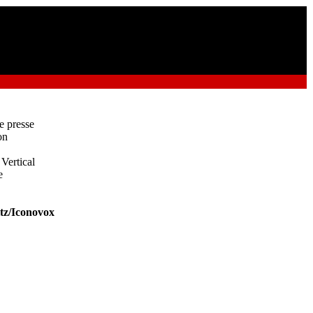
e presse
on
 Vertical
e
tz/Iconovox