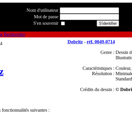
Nom d'utilisateur
Mot de passe
S'en souvenir
ue
Rechercher
Dobritz
-
réf. 0049-0714
Genre :
Dessin d
Illustrati
Caractéristiques :
Couleur,
z
Résolution :
Minimal
Standard
Crédits du dessin :
© Dobri
 fonctionnalités suivantes :