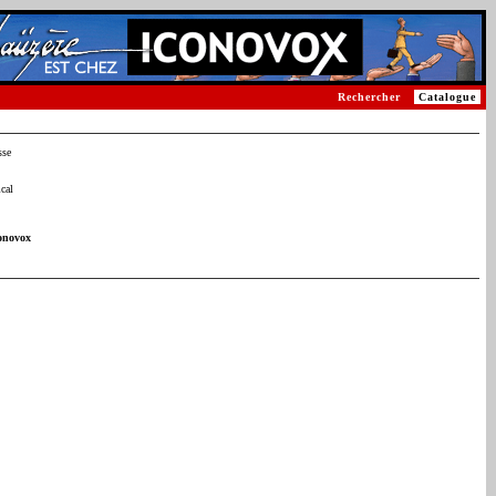
Rechercher
Catalogue
sse
cal
onovox