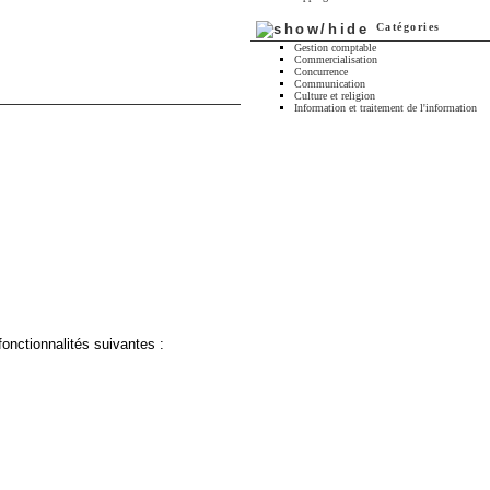
Catégories
Gestion comptable
Commercialisation
Concurrence
Communication
Culture et religion
Information et traitement de l'information
fonctionnalités suivantes :