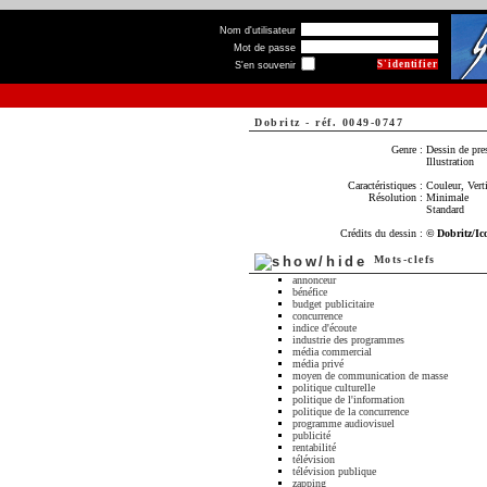
Nom d'utilisateur
Mot de passe
S'en souvenir
Dobritz
-
réf. 0049-0747
Genre :
Dessin de pre
Illustration
Caractéristiques :
Couleur, Verti
Résolution :
Minimale
Standard
Crédits du dessin :
© Dobritz/Ic
Mots-clefs
annonceur
bénéfice
budget publicitaire
concurrence
indice d'écoute
industrie des programmes
média commercial
média privé
moyen de communication de masse
politique culturelle
politique de l'information
politique de la concurrence
programme audiovisuel
publicité
rentabilité
télévision
télévision publique
zapping