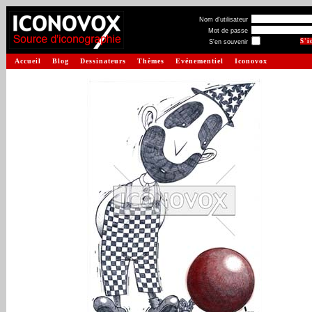
Nom d'utilisateur
Mot de passe
S'en souvenir
Accueil
Blog
Dessinateurs
Thèmes
Evénementiel
Iconovox