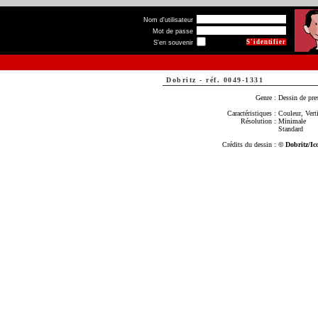
Nom d'utilisateur
Mot de passe
S'en souvenir
Dobritz
-
réf. 0049-1331
Genre :
Dessin de pre
Caractéristiques :
Couleur, Verti
Résolution :
Minimale
Standard
Crédits du dessin :
© Dobritz/Ic