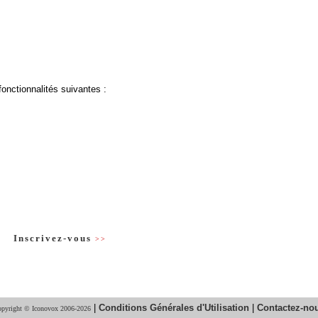
fonctionnalités suivantes :
Inscrivez-vous
>>
|
Conditions Générales d'Utilisation
|
Contactez-no
pyright © Iconovox 2006-2026