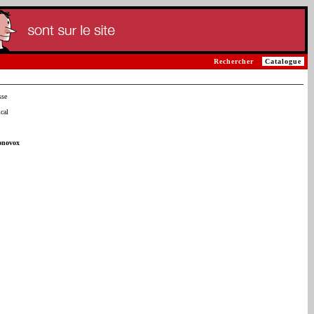
Rechercher
Catalogue
sse
cal
onovox