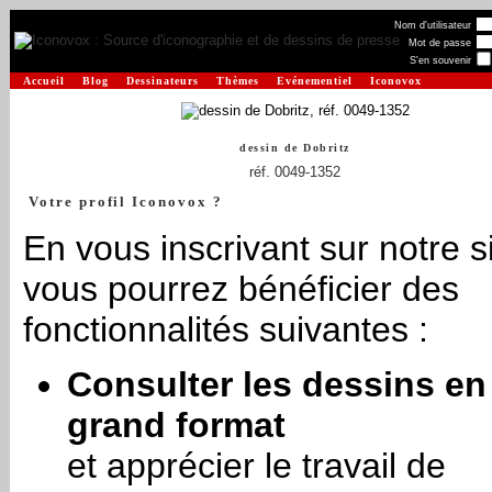
Nom d'utilisateur
Mot de passe
S'en souvenir
Accueil
Blog
Dessinateurs
Thèmes
Evénementiel
Iconovox
dessin de
Dobritz
réf. 0049-1352
Votre profil Iconovox ?
En vous inscrivant sur notre si
vous pourrez bénéficier des
fonctionnalités suivantes :
Consulter les dessins en
grand format
et apprécier le travail de